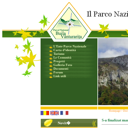
L'Ente Parco Nazionale
Carta d’identità
Turismo
Le Comunità
Progetti
Galleria Foto
Documenti
Forum
Link utili
Homepage
>
Doc
S-a finalizat ma
Novit�