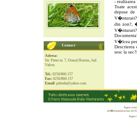
- realizarea 
Toate acest
depuse de 
V�nturari?a
din zon?, 
V�nturari?
Documenta?i
V�lcea pen
Contact
Descrierea c
sesc la sec
Adresa:
Str. Pietei nr. 7, Orasul Horezu, Jud.
Valcea
Tel.:
0250/860.157
Fax:
0250/860.157
Email:
pnbuila@yahoo.com
Pagina reali
dall�Amministrazione del Fon
Pagina 