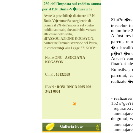
2% dell'imposta sul reddito annuo
per il P.N. Buila-V�nturari?a
Avete la possibilit� di aiutare il P.N.
S?pt?m�na 
Buila-V�nturari?a: scegliendo di
donare il 2% dell'imposta sul vostro
traseelor 
reddito annuale, che andrebbe versato
octombrie 
alle casse dello stato,
A fost revi
all'ASSOCIAZIONE KOGAYON,
parcul, re
partner nell'amministrazione del Parco,
�n localit?
in conformit� alla Legge 571/2003*:
p�n? �n cr
Nome ONG :
ASOCIA?IA
Aceast? cam
KOGAYON
finan?at d
Romsilva, u
C.I.F. :
16132059
parcului, c
realizate 
IBAN :
RO51 RNCB 0265 0061
3421 0001
- realizarea
152 s?ge?i 
- repararea a
- amenajare
de gunoi, va
- amenajare
Galleria Foto
- amenajare