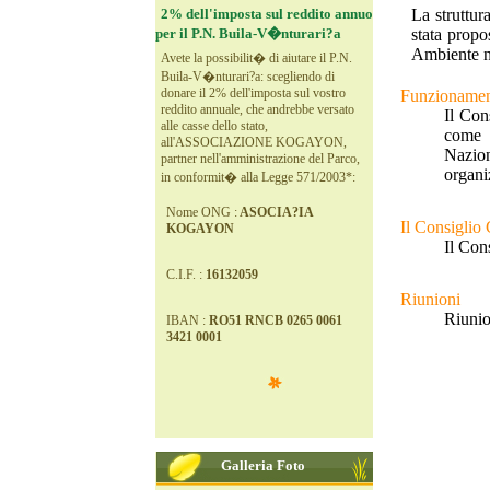
2% dell'imposta sul reddito annuo
La struttur
per il P.N. Buila-V�nturari?a
stata prop
Ambiente n
Avete la possibilit� di aiutare il P.N.
Buila-V�nturari?a: scegliendo di
donare il 2% dell'imposta sul vostro
Funzionamen
reddito annuale, che andrebbe versato
Il Con
alle casse dello stato,
come 
all'ASSOCIAZIONE KOGAYON,
Nazio
partner nell'amministrazione del Parco,
organi
in conformit� alla Legge 571/2003*:
Nome ONG :
ASOCIA?IA
Il Consiglio
KOGAYON
Il Con
C.I.F. :
16132059
Riunioni
Riunio
IBAN :
RO51 RNCB 0265 0061
3421 0001
Galleria Foto