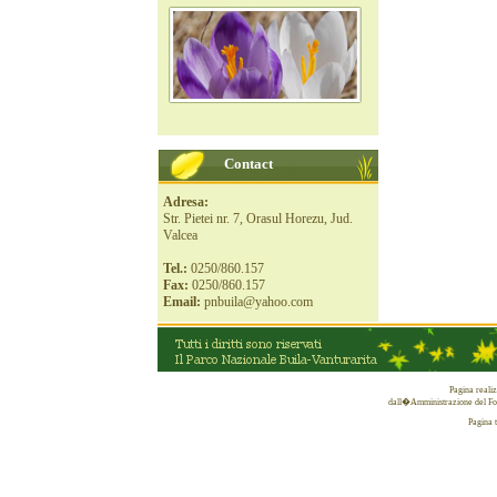
Contact
Adresa:
Str. Pietei nr. 7, Orasul Horezu, Jud.
Valcea
Tel.:
0250/860.157
Fax:
0250/860.157
Email:
pnbuila@yahoo.com
Pagina reali
dall�Amministrazione del Fon
Pagina 