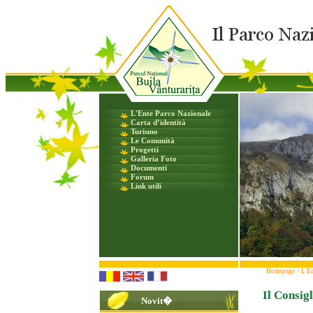
L'Ente Parco Nazionale
Carta d’identità
Turismo
Le Comunità
Progetti
Galleria Foto
Documenti
Forum
Link utili
Homepage
>
L'En
Il Consig
Novit�