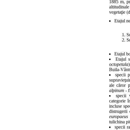
1885 m, pre
altitudinal
vegetaţie 
Etajul n
S
S
Etajul bo
Etajul 
octopetala
Buila-Vântu
specii 
supravieţui
ale căror p
alpinum
- f
specii 
categorie î
incluse spe
distrugerii
europaeus
tulichina pi
specii r