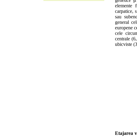
genetice şi
elemente f
carpatice, 
sau subend
general ce
europene ce
cele circu
centrale (
ubicviste (
Etajarea v