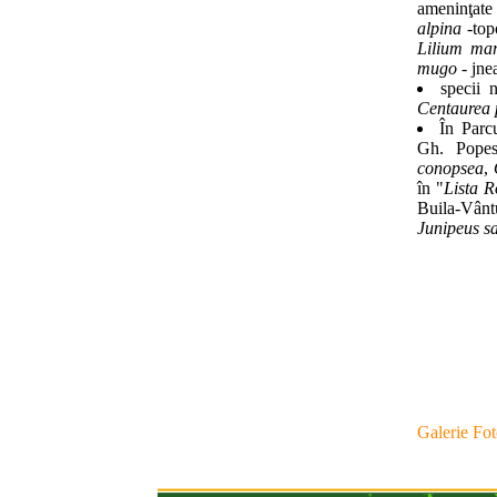
ameninţate 
alpina
-top
Lilium ma
mugo
- jne
specii 
Centaurea 
În Parc
Gh. Pope
conopsea
,
în "
Lista R
Buila-Vânt
Junipeus s
Galerie Fo