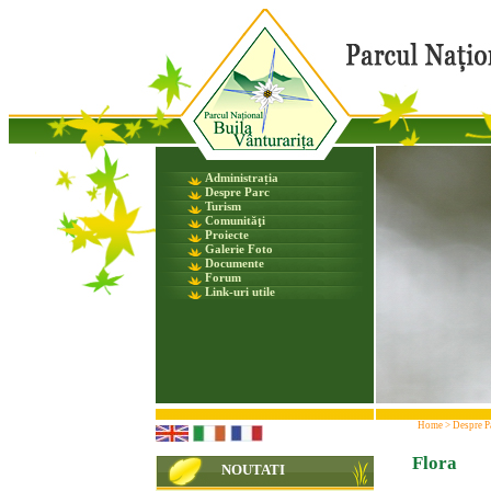
Administrația
Despre Parc
Turism
Comunităţi
Proiecte
Galerie Foto
Documente
Forum
Link-uri utile
Home
>
Despre P
Flora
NOUTATI