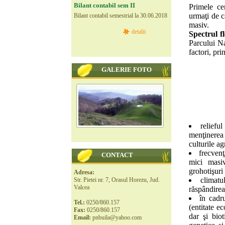
Bilant contabil sem II
Primele ce
urmaţi de câ
Bilant contabil semestrial la 30.06.2018
masiv.
detalii
Spectrul fl
Parcului Na
factori, pri
GALERIE FOTO
reliefu
menţinerea 
culturile ag
frecvenţ
CONTACT
mici masiv
grohotişuri
Adresa:
climatu
Str. Pietei nr. 7, Orasul Horezu, Jud.
Valcea
răspândirea 
în cadru
Tel.:
0250/860.157
(entitate ec
Fax:
0250/860.157
dar şi bio
Email:
pnbuila@yahoo.com