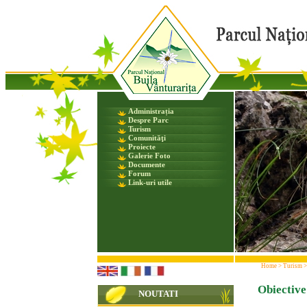
Administrația
Despre Parc
Turism
Comunităţi
Proiecte
Galerie Foto
Documente
Forum
Link-uri utile
Home
>
Turism
Obiective
NOUTATI