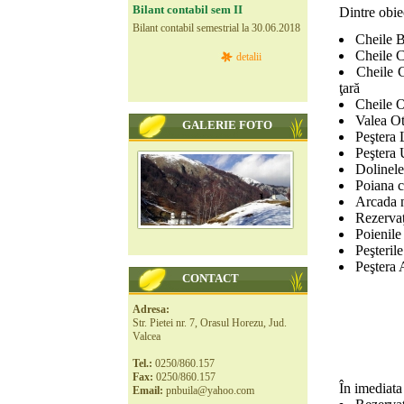
Bilant contabil sem II
Dintre obiec
Bilant contabil semestrial la 30.06.2018
Cheile Bi
Cheile C
detalii
Cheile C
ţară
Cheile O
Valea Ot
GALERIE FOTO
Peştera L
Peştera U
Dolinele
Poiana c
Arcada n
Rezervaţ
Poienile
Peşteril
Peştera 
CONTACT
Adresa:
Str. Pietei nr. 7, Orasul Horezu, Jud.
Valcea
Tel.:
0250/860.157
Fax:
0250/860.157
În imediata 
Email:
pnbuila@yahoo.com