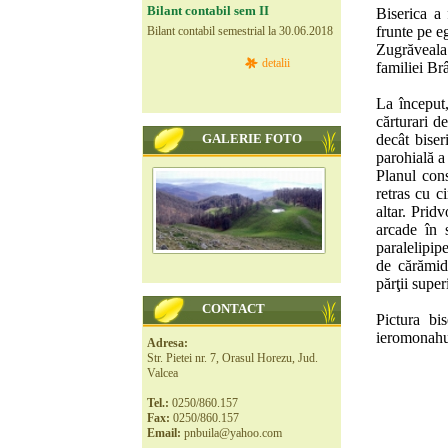
Bilant contabil sem II
Biserica a 
frunte pe e
Bilant contabil semestrial la 30.06.2018
Zugrăveala
detalii
familiei B
La început,
cărturari de
GALERIE FOTO
decât biser
parohială a 
Planul cons
retras cu c
altar. Prid
arcade în 
paralelipip
de cărămidă
părţii super
CONTACT
Pictura bi
ieromonahu
Adresa:
Str. Pietei nr. 7, Orasul Horezu, Jud.
Valcea
Tel.:
0250/860.157
Fax:
0250/860.157
Email:
pnbuila@yahoo.com