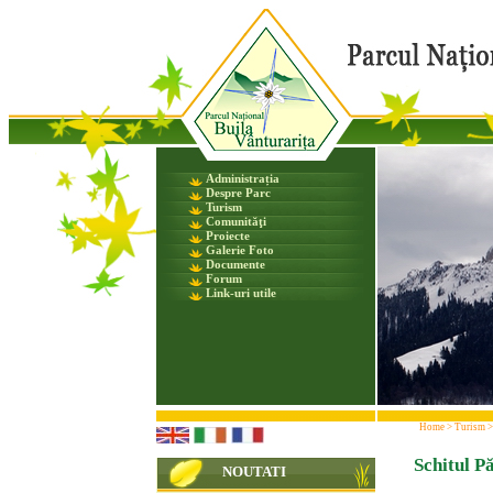
Administrația
Despre Parc
Turism
Comunităţi
Proiecte
Galerie Foto
Documente
Forum
Link-uri utile
Home
>
Turism
Schitul P
NOUTATI