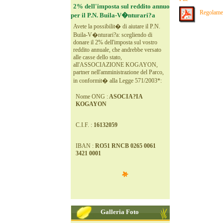
2% dell'imposta sul reddito annuo
Regolame
per il P.N. Buila-V�nturari?a
Avete la possibilit� di aiutare il P.N.
Buila-V�nturari?a: scegliendo di
donare il 2% dell'imposta sul vostro
reddito annuale, che andrebbe versato
alle casse dello stato,
all'ASSOCIAZIONE KOGAYON,
partner nell'amministrazione del Parco,
in conformit� alla Legge 571/2003*:
Nome ONG :
ASOCIA?IA
KOGAYON
C.I.F. :
16132059
IBAN :
RO51 RNCB 0265 0061
3421 0001
Galleria Foto