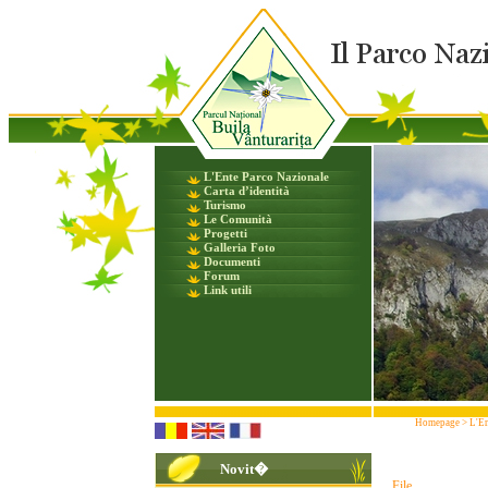
L'Ente Parco Nazionale
Carta d’identità
Turismo
Le Comunità
Progetti
Galleria Foto
Documenti
Forum
Link utili
Homepage
>
L'En
Novit�
File