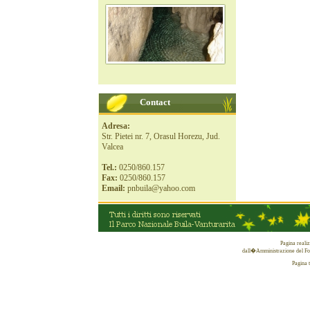
Contact
Adresa:
Str. Pietei nr. 7, Orasul Horezu, Jud.
Valcea
Tel.:
0250/860.157
Fax:
0250/860.157
Email:
pnbuila@yahoo.com
Pagina reali
dall�Amministrazione del Fon
Pagina 