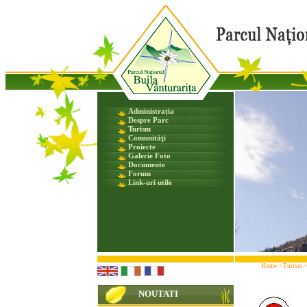
Administrația
Despre Parc
Turism
Comunităţi
Proiecte
Galerie Foto
Documente
Forum
Link-uri utile
Home
>
Turism
NOUTATI