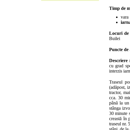
Timp de m
vara 
iarna
Locuri de
Builei
Puncte de 
Descriere 
cu grad spo
interzis iar
Traseul po
(adăpost, i
tractor, ma
cca. 30 mi
până la un
stânga izvo
30 minute s
creastă în 
traseul nr. 
stâni, de l