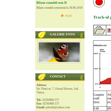
Bilant contabil sem II
Bilant contabil semestrial la 30.06.2018
detalii
Track-ul 
GALERIE FOTO
CONTACT
Adresa:
Str. Pietei nr. 7, Orasul Horezu, Jud.
Valcea
Lungime
Alt
reală
sta
Tel.:
0250/860.157
(km)
(m
Fax:
0250/860.157
Email:
pnbuila@yahoo.com
8.88
68