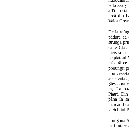
hududăului 
ierboasă şi
află un stâ
urcă din Bă
Valea Costeş
De la refug
pădure ea c
strungă pri
către Claia
mers se sch
pe platoul 
măsură ce u
prelungit 
nou creast
accidentată,
Ştevioara c
m). La baz
Piatră. Din
până în şa
marcând cap
la Schitul
Din Şaua Şt
mai interes