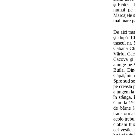
şi Piatra –
numai pe c
Marcajele su
mai mare par
De aici tra
şi după 10
traseul nr.
Cabana Che
Vârful Cac
Cacova şi 
ajunge pe V
Buila. Dinc
Căpăţânii: 
Spre sud se
pe creasta 
ajungem la 
în stânga, 
Cam la 150 
de bârne l
transformat
acolo trebu
ciobani hud
cel vestic