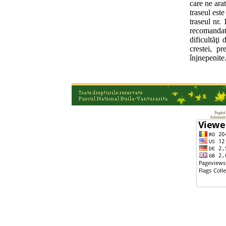
care ne ara
traseul est
traseul nr.
recomandată
dificultăţi
crestei, p
înjnepenite
Pagină
Administr