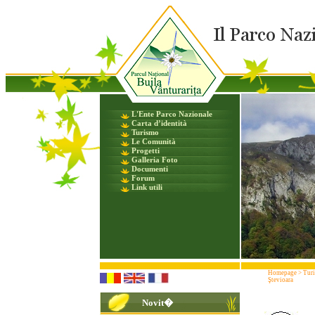
L'Ente Parco Nazionale
Carta d’identità
Turismo
Le Comunità
Progetti
Galleria Foto
Documenti
Forum
Link utili
Homepage
>
Tur
Ştevioara
Novit�