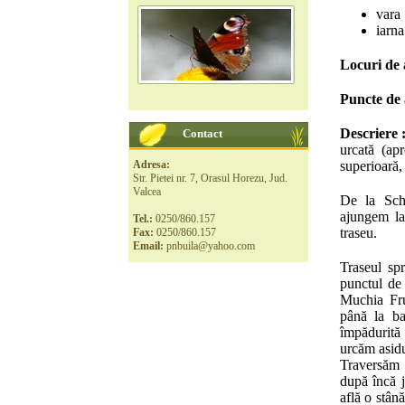
vara 
iarna
Locuri de 
Puncte de 
Descriere 
Contact
urcată (ap
Adresa:
superioară, 
Str. Pietei nr. 7, Orasul Horezu, Jud.
Valcea
De la Sch
ajungem la
Tel.:
0250/860.157
traseu.
Fax:
0250/860.157
Email:
pnbuila@yahoo.com
Traseul sp
punctul de
Muchia Fru
până la ba
împădurită 
urcăm asidu
Traversăm v
după încă j
află o stân