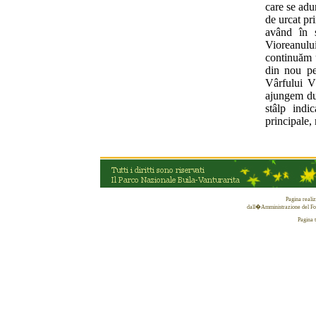
care se adu
de urcat pr
având în s
Vioreanulu
continuăm u
din nou pe
Vârfului V
ajungem du
stâlp indi
principale,
Pagina reali
dall�Amministrazione del Fon
Pagina 