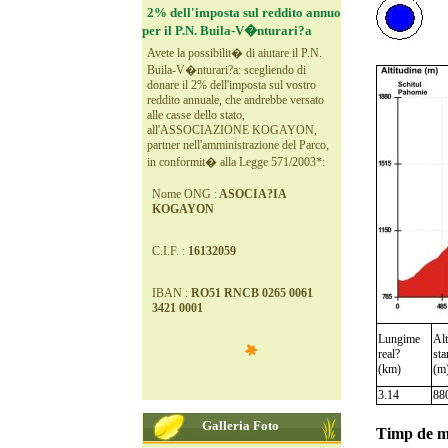
2% dell'imposta sul reddito annuo
per il P.N. Buila-V�nturari?a
Avete la possibilit� di aiutare il P.N.
Buila-V�nturari?a: scegliendo di
donare il 2% dell'imposta sul vostro
reddito annuale, che andrebbe versato
alle casse dello stato,
all'ASSOCIAZIONE KOGAYON,
partner nell'amministrazione del Parco,
in conformit� alla Legge 571/2003*:
Nome ONG :
ASOCIA?IA
KOGAYON
C.I.F. :
16132059
IBAN :
RO51 RNCB 0265 0061
3421 0001
Lungime
Alt
real?
sta
(km)
(m
3.14
88
Galleria Foto
Timp de m