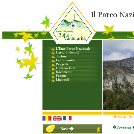
L'Ente Parco Nazionale
Carta d’identità
Turismo
Le Comunità
Progetti
Galleria Foto
Documenti
Forum
Link utili
Homepage
>
Doc
�Povestea �
Novit�