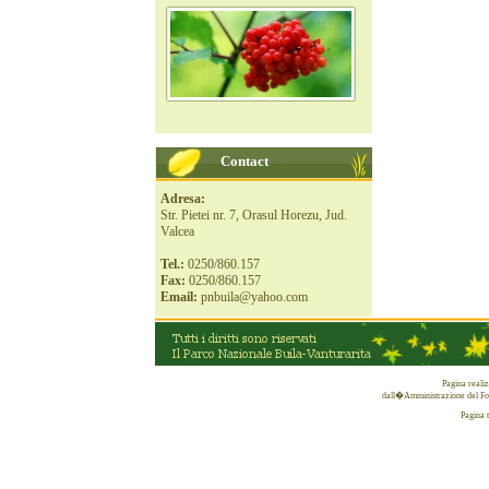
Contact
Adresa:
Str. Pietei nr. 7, Orasul Horezu, Jud.
Valcea
Tel.:
0250/860.157
Fax:
0250/860.157
Email:
pnbuila@yahoo.com
Pagina reali
dall�Amministrazione del Fon
Pagina 