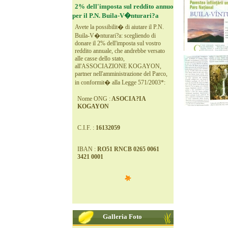
2% dell'imposta sul reddito annuo
per il P.N. Buila-V�nturari?a
Avete la possibilit� di aiutare il P.N.
Buila-V�nturari?a: scegliendo di
donare il 2% dell'imposta sul vostro
reddito annuale, che andrebbe versato
alle casse dello stato,
all'ASSOCIAZIONE KOGAYON,
partner nell'amministrazione del Parco,
in conformit� alla Legge 571/2003*:
Nome ONG :
ASOCIA?IA
KOGAYON
C.I.F. :
16132059
IBAN :
RO51 RNCB 0265 0061
3421 0001
Galleria Foto