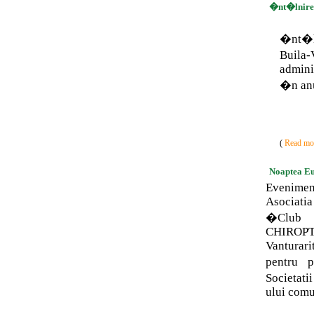
�nt�lnire 
�nt�ln
Buila
admini
�n anu
(
Read mor
Noaptea Eur
Evenimen
Asociat
�Club
CHIROPT
Vanturari
pentru 
Societati
ului comu