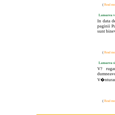
(
Read mor
Lansarea va
In data d
paginii P
sunt bine
(
Read mor
Lansarea si
V? rugam
dumneavo
V�nturar
(
Read mor