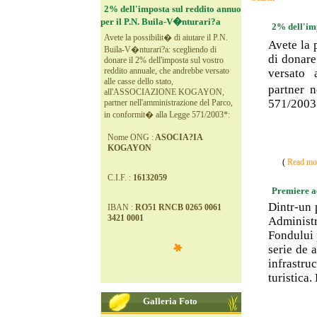
2% dell'imposta sul reddito annuo
per il P.N. Buila-V�nturari?a
2% dell'im
Avete la possibilit� di aiutare il P.N.
Avete la 
Buila-V�nturari?a: scegliendo di
di donare
donare il 2% dell'imposta sul vostro
reddito annuale, che andrebbe versato
versato
alle casse dello stato,
partner 
all'ASSOCIAZIONE KOGAYON,
571/2003
partner nell'amministrazione del Parco,
in conformit� alla Legge 571/2003*:
Nome ONG :
ASOCIA?IA
KOGAYON
(
Read mor
C.I.F. :
16132059
Premiere ac
Dintr-un 
IBAN :
RO51 RNCB 0265 0061
3421 0001
Administ
Fondului 
serie de a
infrastruc
turistica.
Galleria Foto