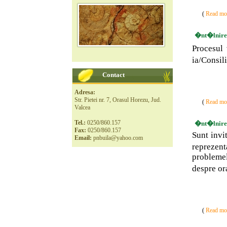
(
Read mor
�nt�lnirea 
Procesul 
ia/Consil
Contact
Adresa:
Str. Pietei nr. 7, Orasul Horezu, Jud.
(
Read mor
Valcea
Tel.:
0250/860.157
�nt�lnirea 
Fax:
0250/860.157
Sunt invit
Email:
pnbuila@yahoo.com
reprezen
problemel
despre or
(
Read mor