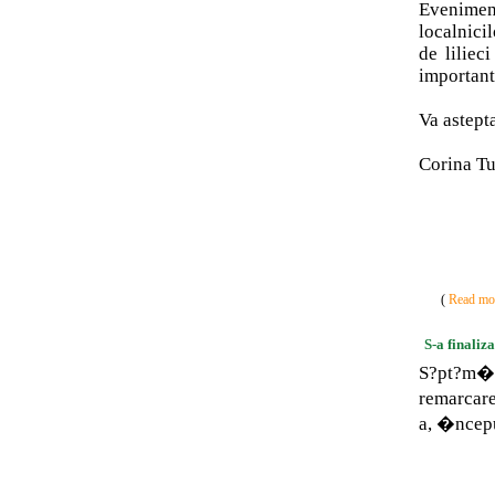
Eveniment
localnici
de liliec
important
Va astept
Corina Tu
(
Read mor
S-a finaliz
S?pt?m�n
remarcare
a, �ncep