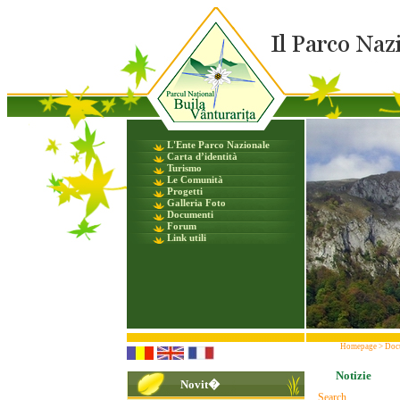
L'Ente Parco Nazionale
Carta d’identità
Turismo
Le Comunità
Progetti
Galleria Foto
Documenti
Forum
Link utili
Homepage
>
Doc
Notizie
Novit�
Search