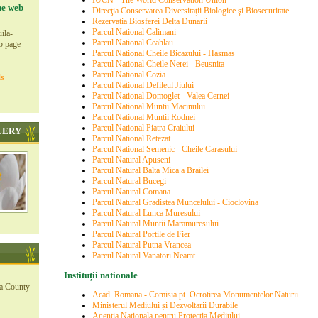
IUCN - The World Conservation Union
he web
Direcţia Conservarea Diversitaţii Biologice şi Biosecuritate
Rezervatia Biosferei Delta Dunarii
Parcul National Calimani
ila-
Parcul National Ceahlau
b page -
Parcul National Cheile Bicazului - Hasmas
Parcul National Cheile Nerei - Beusnita
Parcul National Cozia
ls
Parcul National Defileul Jiului
Parcul National Domoglet - Valea Cernei
Parcul National Muntii Macinului
Parcul National Muntii Rodnei
Parcul National Piatra Craiului
LERY
Parcul National Retezat
Parcul National Semenic - Cheile Carasului
Parcul Natural Apuseni
Parcul Natural Balta Mica a Brailei
Parcul Natural Bucegi
Parcul Natural Comana
Parcul Natural Gradistea Muncelului - Cioclovina
Parcul Natural Lunca Muresului
Parcul Natural Muntii Maramuresului
Parcul Natural Portile de Fier
Parcul Natural Putna Vrancea
Parcul Natural Vanatori Neamt
Instituții nationale
ea County
Acad. Romana - Comisia pt. Ocrotirea Monumentelor Naturii
Ministerul Mediului și Dezvoltarii Durabile
Agentia Nationala pentru Protectia Mediului