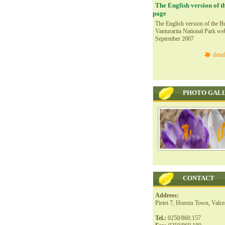
The English version of t
page
The English version of the Bu
Vanturarita National Park we
September 2007
detai
PHOTO GAL
CONTACT
Address:
Pietei 7, Horezu Town, Valc
Tel.:
0250/860.157