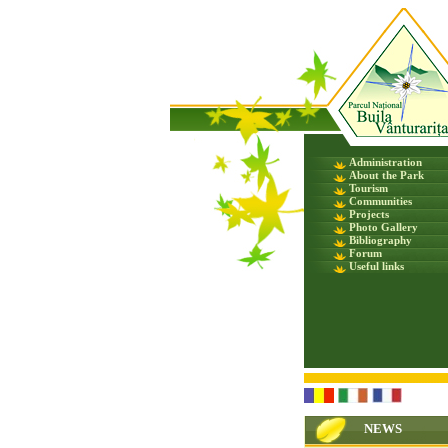
Administration
About the Park
Tourism
Communities
Projects
Photo Gallery
Bibliography
Forum
Useful links
NEWS