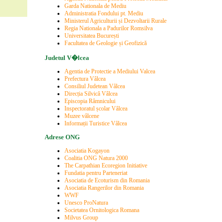
Garda Nationala de Mediu
Administratia Fondului pt. Mediu
Ministerul Agriculturii și Dezvoltarii Rurale
Regia Nationala a Padurilor Romsilva
Universitatea București
Facultatea de Geologie și Geofizică
Judetul V�lcea
Agentia de Protectie a Mediului Valcea
Prefectura Vâlcea
Consiliul Judetean Vâlcea
Direcția Silvică Vâlcea
Episcopia Râmnicului
Inspectoratul școlar Vâlcea
Muzee vâlcene
Informații Turistice Vâlcea
Adrese ONG
Asociatia Kogayon
Coalitia ONG Natura 2000
The Carpathian Ecoregion Initiative
Fundatia pentru Parteneriat
Asociatia de Ecoturism din Romania
Asociatia Rangerilor din Romania
WWF
Unesco ProNatura
Societatea Ornitologica Romana
Milvus Group