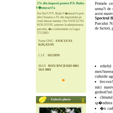
2% din impozit pentru P.N. Buila-
Primele ce
V�nturari?a
urma?i de c
acest masiv
Sus?ine?i P.N. Buila-V�nturari?a prin
direc?ionarea a 2% din impozitului pe
Spectrul fl
venit datorat statului c?tre ASOCIA?IA
Parcului N
KOGAYON, partener la administrarea
de factori, 
parcului, �n conformitate cu Legea
571/2003:
Nume ONG :
ASOCIA?IA
KOGAYON
C.I.F. :
16132059
reliefu
IBAN :
RO51 RNCB 0265 0061
3421 0001
men?inerea 
culturile ag
frecven?
mici masiv
grohoti?uri
climatul
Galerie photo
sp�ndirea u
�n cadru