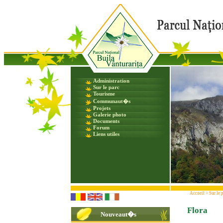
Administration
Sur le parc
Tourisme
Communaut�s
Projets
Galerie photo
Documents
Forum
Liens utiles
Accueil
>
Sur le 
Flora
Nouveaut�s