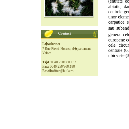
(entitate 
abiotic, d
centrele ge
unor elemen
carpatice, 
sau subend
Contact
general ce
europene ce
L�adresse:
cele circu
7 Rue Pietei, Horezu, d�partement
centrale (
Valcea
ubicviste (
T�l.:
0040 250/860.157
Fax:
0040 250/860.180
Email:
office@buila.ro