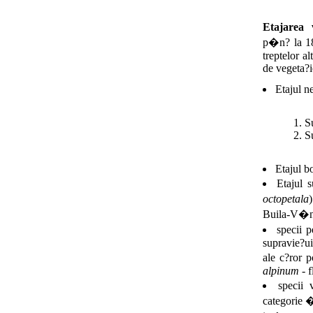
Etajarea v
p�n? la 18
treptelor al
de vegeta?
Etajul n
S
S
Etajul bo
Etajul 
octopetala
Buila-V�nt
specii p
supravie?ui
ale c?ror p
alpinum
- f
specii 
categorie �