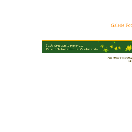
Galerie Fo
Page r�alis�e par l�Ass
l�E