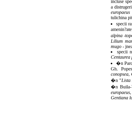
incluse spe
a distruger
europaeus
tulichina pi
specii r
amenin?ate 
alpina
-top
Lilium ma
mugo
- jne
specii 
Centaurea 
�n Parcu
Gh. Pope
conopsea
,
�n "
Lista
�n Buila
europaeus
Gentiana l