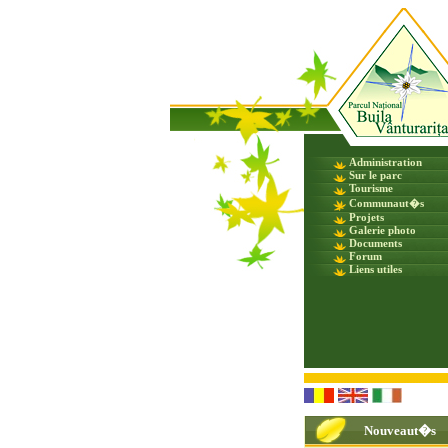
Administration
Sur le parc
Tourisme
Communaut�s
Projets
Galerie photo
Documents
Forum
Liens utiles
Nouveaut�s