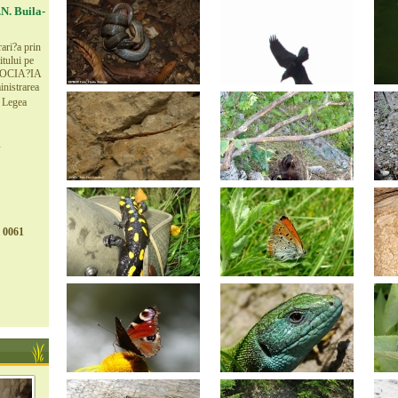
N. Buila-
ari?a prin
tului pe
 ASOCIA?IA
nistrarea
u Legea
 0061