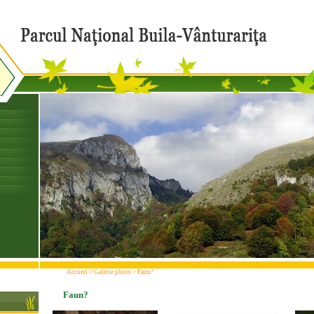
Accueil
>
Galerie photo
>
Faun?
Faun?