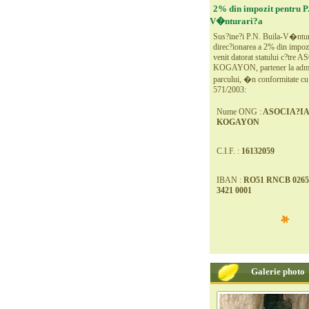
2% din impozit pentru P.
V�nturari?a
Sus?ine?i P.N. Buila-V�ntur
direc?ionarea a 2% din impozi
venit datorat statului c?tre
KOGAYON, partener la admi
parcului, �n conformitate c
571/2003:
Nume ONG :
ASOCIA?IA
KOGAYON
C.I.F. :
16132059
IBAN :
RO51 RNCB 0265
3421 0001
Galerie photo