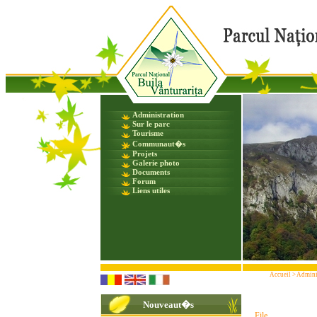
Administration
Sur le parc
Tourisme
Communaut�s
Projets
Galerie photo
Documents
Forum
Liens utiles
Accueil
>
Admini
Nouveaut�s
File