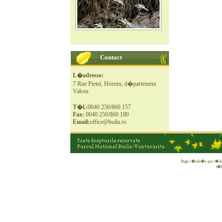
Contact
L�adresse:
7 Rue Pietei, Horezu, d�partement
Valcea
T�l.:
0040 250/860.157
Fax:
0040 250/860.180
Email:
office@buila.ro
Page r�alis�e par l�Ass
l�E