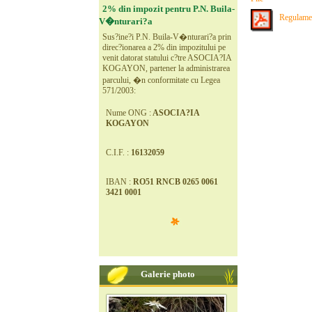
2% din impozit pentru P.N. Buila-
Regulament
V�nturari?a
Sus?ine?i P.N. Buila-V�nturari?a prin
direc?ionarea a 2% din impozitului pe
venit datorat statului c?tre ASOCIA?IA
KOGAYON, partener la administrarea
parcului, �n conformitate cu Legea
571/2003:
Nume ONG :
ASOCIA?IA
KOGAYON
C.I.F. :
16132059
IBAN :
RO51 RNCB 0265 0061
3421 0001
Galerie photo